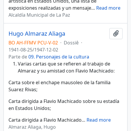
artística en Estados Unidos, una lista de
exposiciones realizadas y un mensaje
…
Read more
Alcaldía Municipal de La Paz
Hugo Almaraz Aliaga
Añadi
BO AH-FFMV PCU-V-02
·
Dossiê
·
1941-08-25/1947-12-02
Parte de
09. Personajes de la cultura
Varias cartas que se refieren al trabajo de
Almaraz y su amistad con Flavio Machicado:
Carta sobre el enchape mausoleo de la familia
Suarez Rivas;
Carta dirigida a Flavio Machicado sobre su estadía
en Estados Unidos;
Carta dirigida a Flavio Machicado
…
Read more
Almaraz Aliaga, Hugo