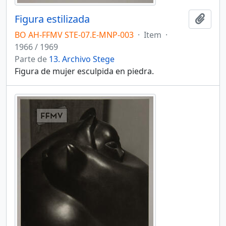
Figura estilizada
Añadi
BO AH-FFMV STE-07.E-MNP-003
·
Item
·
1966 / 1969
Parte de
13. Archivo Stege
Figura de mujer esculpida en piedra.