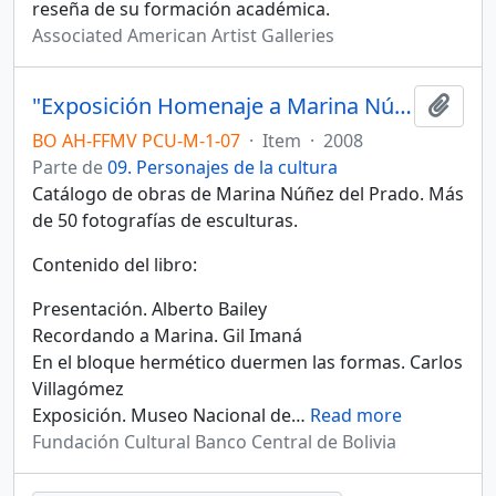
reseña de su formación académica.
Associated American Artist Galleries
"Exposición Homenaje a Marina Núñez del Prado en el centenario de su nacimiento 1908-2008"
Añadi
BO AH-FFMV PCU-M-1-07
·
Item
·
2008
Parte de
09. Personajes de la cultura
Catálogo de obras de Marina Núñez del Prado. Más
de 50 fotografías de esculturas.
Contenido del libro:
Presentación. Alberto Bailey
Recordando a Marina. Gil Imaná
En el bloque hermético duermen las formas. Carlos
Villagómez
Exposición. Museo Nacional de
…
Read more
Fundación Cultural Banco Central de Bolivia