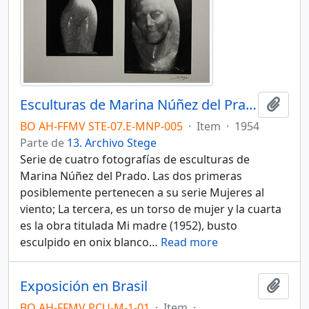
Esculturas de Marina Núñez del Prado
Añadi
BO AH-FFMV STE-07.E-MNP-005
·
Item
·
1954
Parte de
13. Archivo Stege
Serie de cuatro fotografías de esculturas de
Marina Núñez del Prado. Las dos primeras
posiblemente pertenecen a su serie Mujeres al
viento; La tercera, es un torso de mujer y la cuarta
es la obra titulada Mi madre (1952), busto
esculpido en onix blanco
…
Read more
Exposición en Brasil
Añadi
BO AH-FFMV PCU-M-1-01
·
Item
·