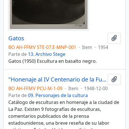
Gatos
Añadi
BO AH-FFMV STE-07.E-MNP-001
·
Item
·
1954
Parte de
13. Archivo Stege
Gatos (1950) Escultura en basalto negro.
"Honenaje al IV Centenario de la Fundación de La Paz"
Añadi
BO AH-FFMV PCU-M-1-09
·
Item
·
1948-12-00
Parte de
09. Personajes de la cultura
Catálogo de esculturas en homenaje a la ciudad de
La Paz. Existen 9 fotografías de esculturas,
comentarios publicados de la prensa
estadounidense, una breve reseña de su labor