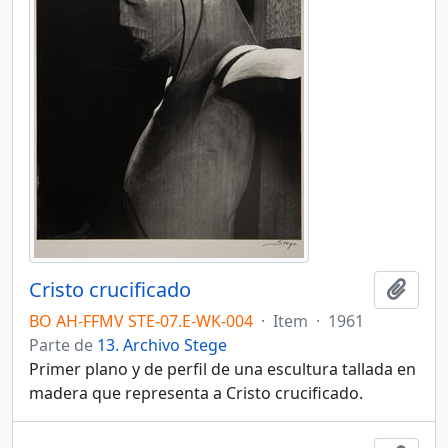
Cristo crucificado
Añadi
BO AH-FFMV STE-07.E-WK-004
·
Item
·
1961
Parte de
13. Archivo Stege
Primer plano y de perfil de una escultura tallada en
madera que representa a Cristo crucificado.