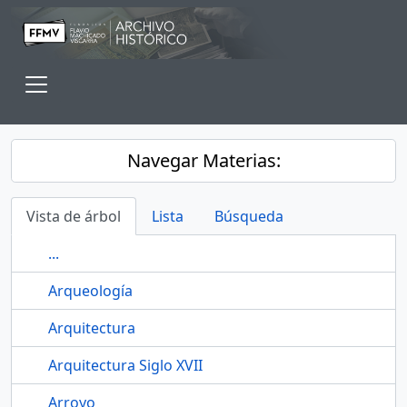
Skip to main content
Toggle navigation
Navegar Materias:
Vista de árbol
Lista
Búsqueda
...
Arqueología
Arquitectura
Arquitectura Siglo XVII
Arroyo