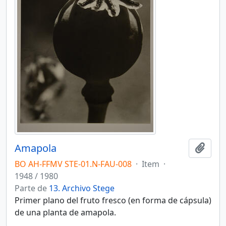
Amapola
Añadi
BO AH-FFMV STE-01.N-FAU-008
·
Item
·
1948 / 1980
Parte de
13. Archivo Stege
Primer plano del fruto fresco (en forma de cápsula)
de una planta de amapola.