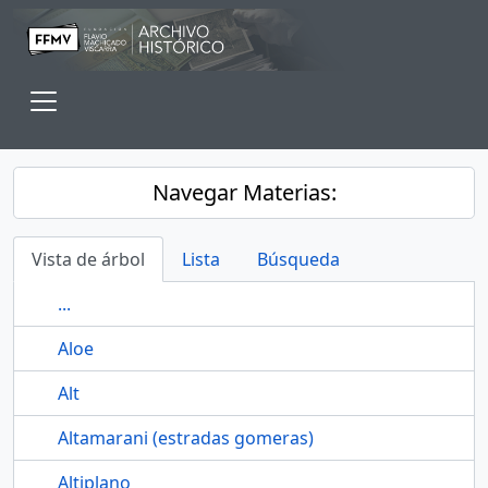
Skip to main content
Toggle navigation
Navegar Materias:
Vista de árbol
Lista
Búsqueda
...
Aloe
Alt
Altamarani (estradas gomeras)
Altiplano