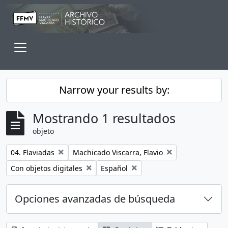
Skip to main content
Toggle navigation
Narrow your results by:
Mostrando 1 resultados
objeto
Remove filter:
Remove filter:
04. Flaviadas
Machicado Viscarra, Flavio
Remove filter:
Remove filter:
Con objetos digitales
Español
Opciones avanzadas de búsqueda