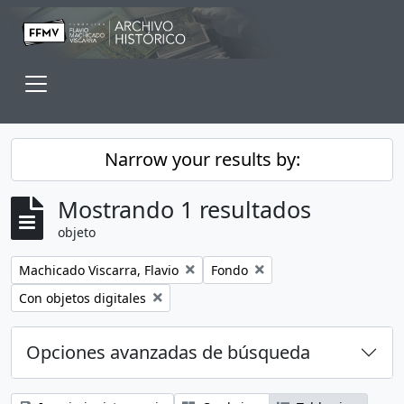
Skip to main content
Toggle navigation
Narrow your results by:
Mostrando 1 resultados
objeto
Remove filter:
Remove filter:
Machicado Viscarra, Flavio
Fondo
Remove filter:
Con objetos digitales
Opciones avanzadas de búsqueda