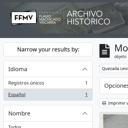
Skip to main content
Mo
Narrow your results by:
objeto
Idioma
Remove filter:
Quezada Leiv
Registros únicos
1
Opcione
, 1 resultados
Español
1
, 1 resultados
Imprimir v
Nombre
Todos