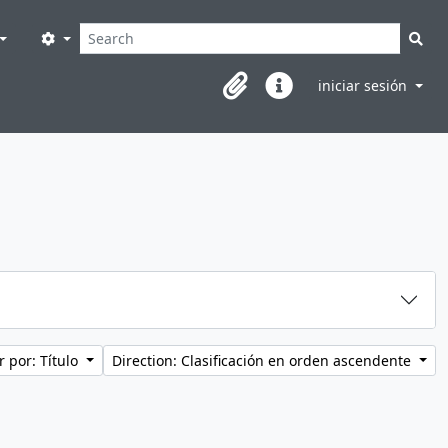
Búsqueda
Search options
Sea
iniciar sesión
Clipboard
Enlaces rápidos
 por: Título
Direction: Clasificación en orden ascendente