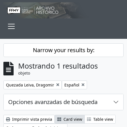
Skip to main content
Toggle navigation
Narrow your results by:
Mostrando 1 resultados
objeto
Remove filter:
Remove filter:
Quezada Leiva, Dragomir
Español
Opciones avanzadas de búsqueda
Imprimir vista previa
Card view
Table view