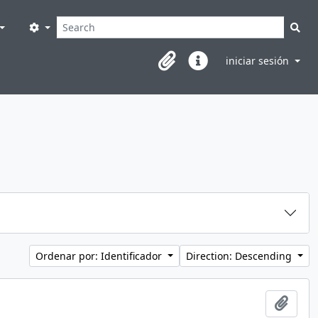
Búsqueda
Search options
Sea
iniciar sesión
Clipboard
Enlaces rápidos
Ordenar por: Identificador
Direction: Descending
Añadi