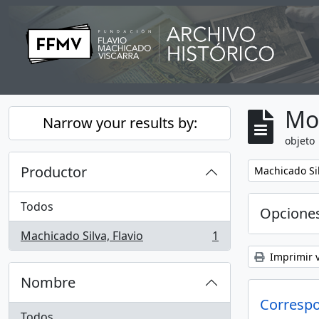
Skip to main content
Mo
Narrow your results by:
objeto
Productor
Remove filter:
Machicado Sil
Todos
Opcione
Machicado Silva, Flavio
1
, 1 resultados
Imprimir v
Nombre
Correspo
Todos