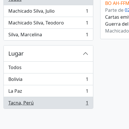
BO AH-FFM
Parte de
0
Machicado Silva, Julio
1
, 1 resultados
Cartas emi
Machicado Silva, Teodoro
1
Guerra del 
, 1 resultados
Machicado S
Silva, Marcelina
1
, 1 resultados
Lugar
Todos
Bolivia
1
, 1 resultados
La Paz
1
, 1 resultados
Tacna, Perú
1
, 1 resultados