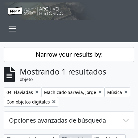
Skip to main content
Toggle navigation
Narrow your results by:
Mostrando 1 resultados
objeto
Remove filter:
Remove filter:
Remove filter:
04. Flaviadas
Machicado Saravia, Jorge
Música
Remove filter:
Con objetos digitales
Opciones avanzadas de búsqueda