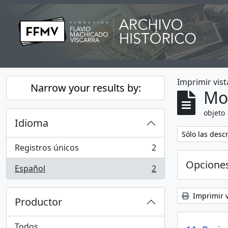
Skip to main content
Imprimir vist
Narrow your results by:
Mo
objeto
Idioma
Remove filter:
Sólo las desc
Registros únicos
2
, 2 resultados
Opcione
Español
2
, 2 resultados
Imprimir v
Productor
Todos