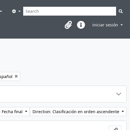
Búsqueda
Search options
Sea
iniciar sesión
Clipboard
Enlaces rápidos
emove filter:
spañol
 Fecha final
Direction: Clasificación en orden ascendente