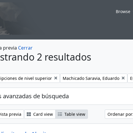
Browse
a previa
Cerrar
strando 2 resultados
Remove filter:
R
ripciones de nivel superior
Machicado Saravia, Eduardo
E
s avanzadas de búsqueda
ista previa
Card view
Table view
Ordenar por: