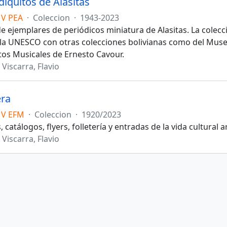
diquitos de Alasitas
V PEA
·
Coleccion
·
1943-2023
de ejemplares de periódicos miniatura de Alasitas. La cole
a UNESCO con otras colecciones bolivianas como del Museo
os Musicales de Ernesto Cavour.
Viscarra, Flavio
era
MV EFM
·
Coleccion
·
1920/2023
catálogos, flyers, folletería y entradas de la vida cultural art
Viscarra, Flavio