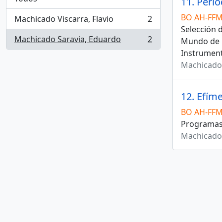
11. Perio
BO AH-FFM
Machicado Viscarra, Flavio
2
, 2 resultados
Selección 
Machicado Saravia, Eduardo
2
Mundo de l
, 2 resultados
Instrument
Machicado 
12. Efím
BO AH-FF
Programas, 
Machicado 