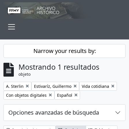
Skip to main content
Toggle navigation
Narrow your results by:
Mostrando 1 resultados
objeto
Remove filter:
Remove filter:
Remove filter:
A. Sterlin
Estivaríz, Guillermo
Vida cotidiana
Remove filter:
Remove filter:
Con objetos digitales
Español
Opciones avanzadas de búsqueda