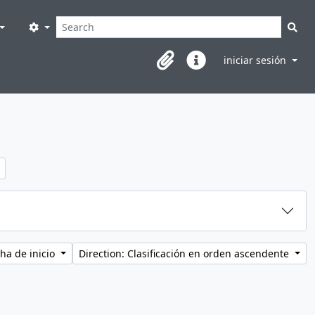
Búsqueda
Search options
Sea
iniciar sesión
Clipboard
Enlaces rápidos
er:
ha de inicio
Direction: Clasificación en orden ascendente