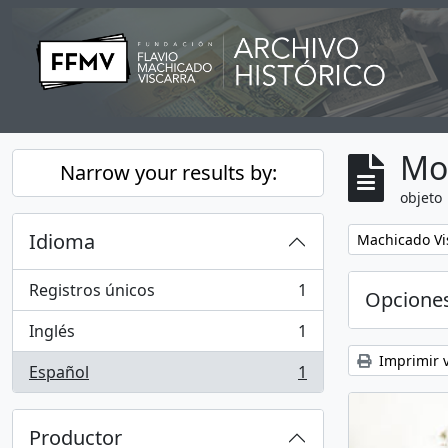
Skip to main content
Mo
Narrow your results by:
objeto
Idioma
Remove filter:
Machicado Vis
Registros únicos
1
Opcione
, 1 resultados
Inglés
1
, 1 resultados
Imprimir v
Español
1
, 1 resultados
Productor