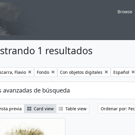
Browse
strando 1 resultados
Remove filter:
Remove filter:
Remove filt
carra, Flavio
Fondo
Con objetos digitales
Español
s avanzadas de búsqueda
ista previa
Card view
Table view
Ordenar por: Fec