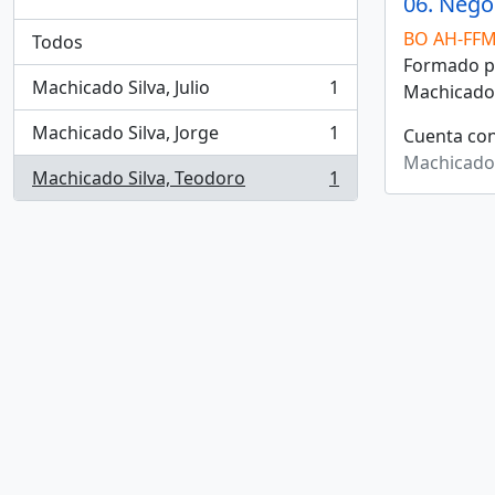
06. Nego
BO AH-FF
Todos
Formado po
Machicado Silva, Julio
1
Machicado 
, 1 resultados
Machicado Silva, Jorge
1
Cuenta con
, 1 resultados
Machicado 
Machicado Silva, Teodoro
1
, 1 resultados