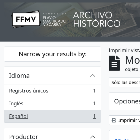
Skip to main content
Imprimir vist
Narrow your results by:
Mo
objeto
Idioma
Remove filter:
Sólo las desc
Registros únicos
1
, 1 resultados
Opcione
Inglés
1
, 1 resultados
Español
1
, 1 resultados
Imprimir v
Productor