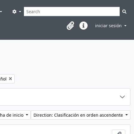
Búsqueda
Search options
Sea
iniciar sesión
Clipboard
Enlaces rápidos
ve filter:
ñol
ha de inicio
Direction: Clasificación en orden ascendente