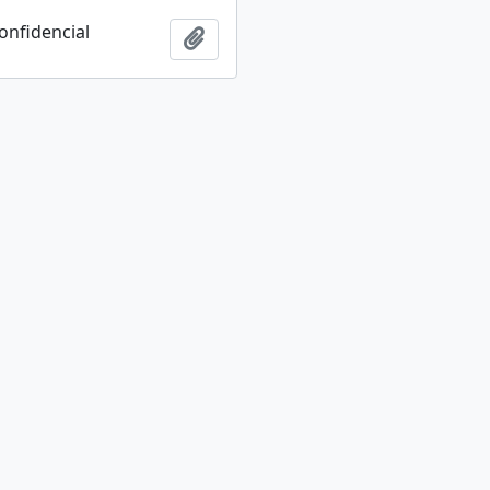
onfidencial
Añadir al portapapeles