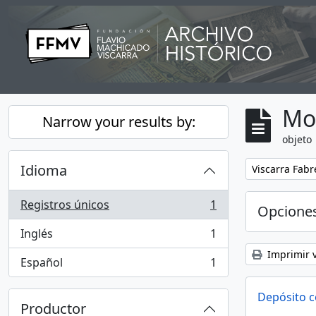
Skip to main content
Mo
Narrow your results by:
objeto
Idioma
Remove filter:
Viscarra Fabr
Registros únicos
1
Opcione
, 1 resultados
Inglés
1
, 1 resultados
Imprimir v
Español
1
, 1 resultados
Depósito c
Productor