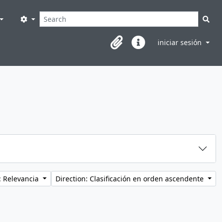
Búsqueda
Search options
Sea
iniciar sesión
Clipboard
Enlaces rápidos
: Relevancia
Direction: Clasificación en orden ascendente