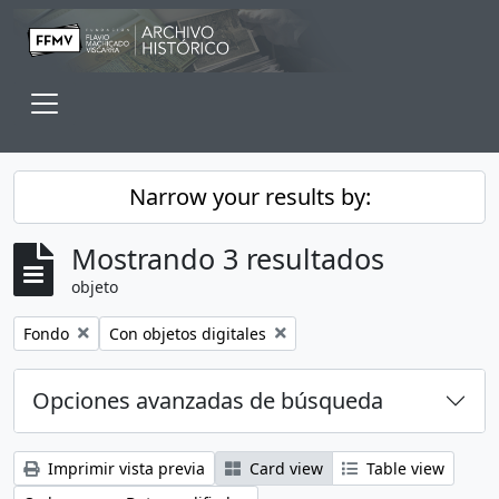
Skip to main content
Toggle navigation
Narrow your results by:
Mostrando 3 resultados
objeto
Remove filter:
Remove filter:
Fondo
Con objetos digitales
Opciones avanzadas de búsqueda
Imprimir vista previa
Card view
Table view