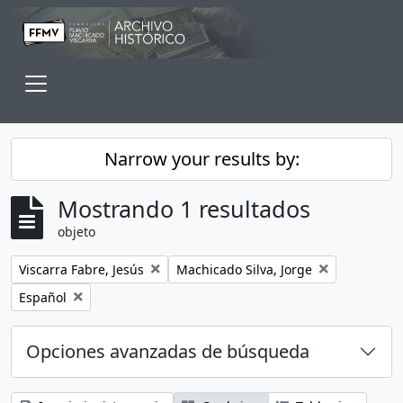
Skip to main content
Toggle navigation
Narrow your results by:
Mostrando 1 resultados
objeto
Remove filter:
Remove filter:
Viscarra Fabre, Jesús
Machicado Silva, Jorge
Remove filter:
Español
Opciones avanzadas de búsqueda